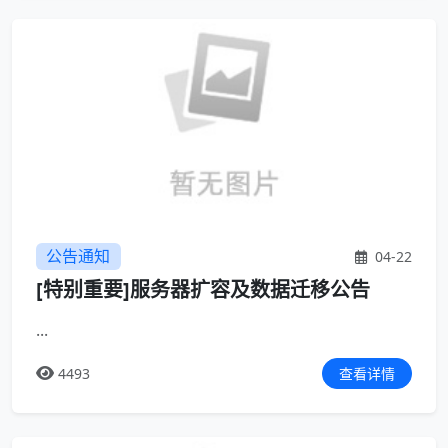
公告通知
04-22
[特别重要]服务器扩容及数据迁移公告
...
4493
查看详情