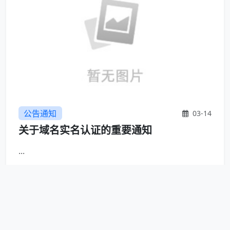
公告通知
03-14
关于域名实名认证的重要通知
...
5042
查看详情