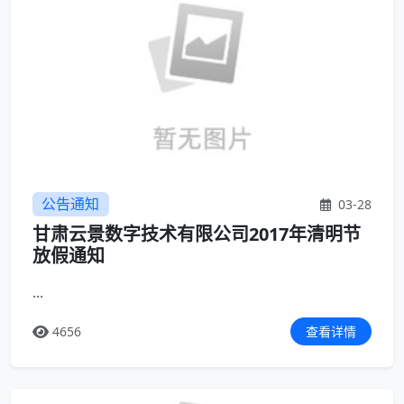
公告通知
03-28
甘肃云景数字技术有限公司2017年清明节
放假通知
...
4656
查看详情