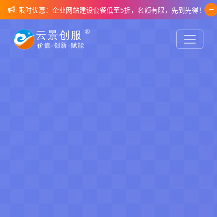
限时优惠：企业网站建设套餐低至5折，名额有限，先到先得！
AI智能设计 · 效率革命
智能通讯 · 形象升级
HOT • UNIM 全链路经营操作系统
AI赋能设计，
一个400电话，
创意无限
L2C2S 经营大脑
可能
提升30%咨询量
定义数智时代先进工作
方式
AI智能设计工具+专业设计团队，10分
400电话+智能呼叫中心，让每一通来电
钟生成专业级品牌视觉方案
都变成商机，打造企业专业形象。
这不只是代码，更是为您赚钱、省钱的经营底
座。融合360°客户全景与自动化驱动逻辑，让每