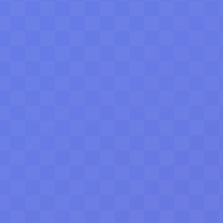
一项决策都有据可依，让企业协作自动流向成
AI Logo生成
AI海报设计
智能分配
数据分析
功。
0漏接商机
精准营销决策
智能配色方案
一键多场景输出
立即探索详情
观看特性演示
立即开通
资费套餐
免费体验AI设计