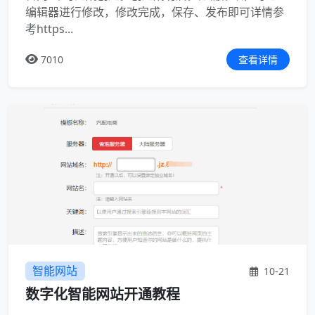
编辑器进行修改，修改完成，保存、发布即可详情参
考https...
7010
查看详情
智能网站
10-21
数字化智能网站开通教程