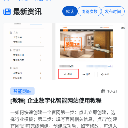
最新资讯
默认
浏览次数
发布时间
智能网站
10-21
[教程] 企业数字化智能网站使用教程
一如何快速创建一个官网第一步：点击立即创建，选
择行业模板；第二步：填写官网相关信息，点击“创建
官网”即可完成创建。创建成功后，如需修改，可进入