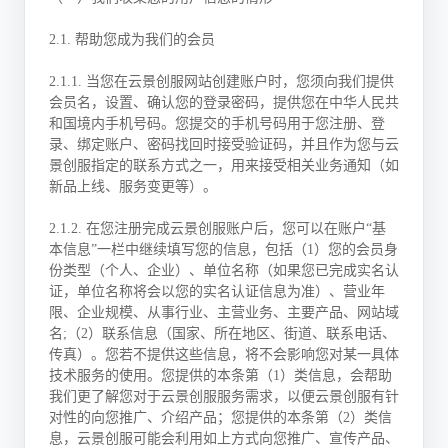
2.1. 帮助您成为我们的会员
2.1.1. 当您在云景创服网站创建账户时，您须向我们提供
会员名，设置、确认您的登录密码，提供您在中华人民共
和国境内手机号码。您提交的手机号码用于您注册、登
录、绑定账户、密码找回时接受验证码，并且作为您与云
景创服指定的联系方式之一，用来接受相关业务通知（如
新品上线、服务变更等）。
2.1.2. 在您注册完成云景创服账户后，您可以在账户“基
本信息”一栏中继续填写您的信息，包括（1）您的会员身
份类型（个人、企业）、单位名称（如果您已完成实名认
证，单位名称将会以您的实名认证信息为准）、营业年
限、企业规模、从事行业、主营业务、主要产品、网站域
名;（2）联系信息（国家、所在地区、街道、联系电话、
传真）。您若不提供这些信息，将不会影响您对某一具体
技术服务的使用。您提供的本条第（1）类信息，会帮助
我们更了解您对于云景创服服务需求，以便云景创服有针
对性的向您推广、介绍产品；您提供的本条第（2）类信
息，云景创服可能会利用如上方式向您推广、宣传产品、