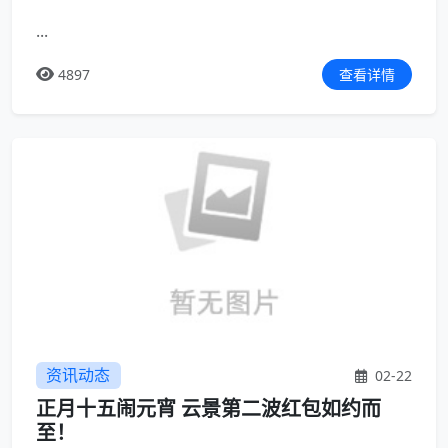
...
4897
查看详情
资讯动态
02-22
正月十五闹元宵 云景第二波红包如约而
至！