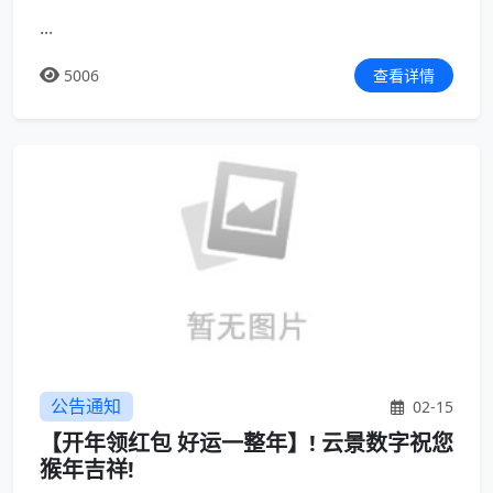
...
5006
查看详情
公告通知
02-15
【开年领红包 好运一整年】! 云景数字祝您
猴年吉祥!